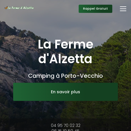
Aller
au
Rappel Gratuit
contenu
principal
La Ferme
d'Alzetta
Camping à Porto-Vecchio
En savoir plus
04 95 70 02 32