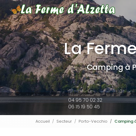
Navigat
Aller
au
contenu
principal
La Ferme
Camping à P
04 95 70 02 32
06 15 19 50 45
Accueil
Secteur
Porto-Vecchio
Camping à