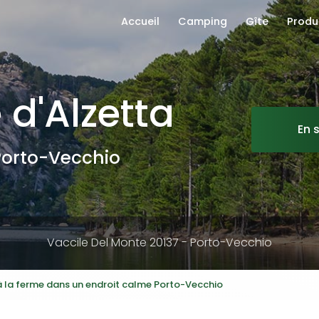
ion principale
Accueil
Camping
Gîte
Produ
 d'Alzetta
En 
orto-Vecchio
Vaccile Del Monte 20137 -
Porto-Vecchio
 la ferme dans un endroit calme Porto-Vecchio