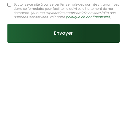
J'autorise ce site à conserver l'ensemble des données transmises
dans ce formulaire pour faciliter le suivi et le traitement de ma
demande.
(Aucune exploitation commerciale ne sera faite des
données conservées. Voir notre
politique de confidentialité
)