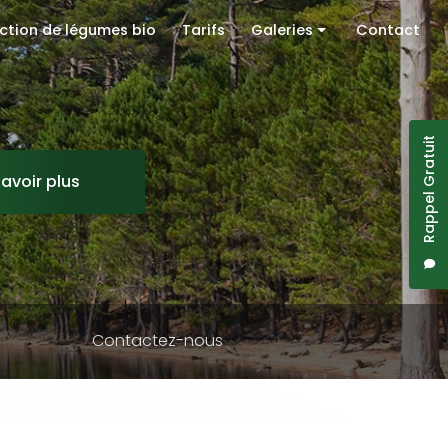
ction de légumes bio
Tarifs
Galeries
Contact
Camping
Gîte
Rappel Gratuit
Production de légumes bio
savoir plus
Contactez-nous