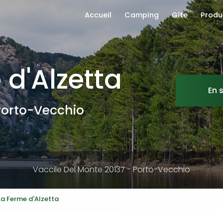
ion principale
Accueil
Camping
Gîte
Produ
 d'Alzetta
En 
orto-Vecchio
Vaccile Del Monte 20137 -
Porto-Vecchio
a Ferme d'Alzetta