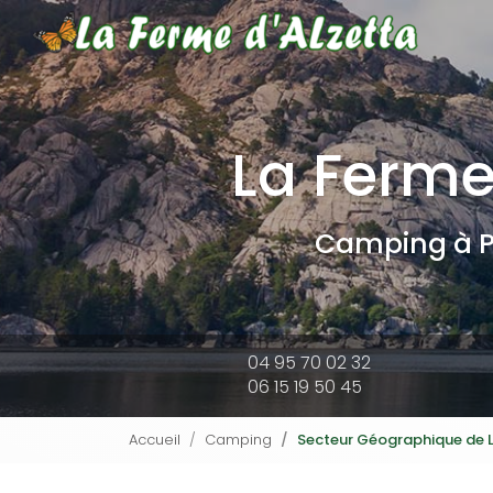
Navigat
Aller
au
contenu
principal
La Ferme
Camping à P
04 95 70 02 32
06 15 19 50 45
Accueil
Camping
Secteur Géographique de L