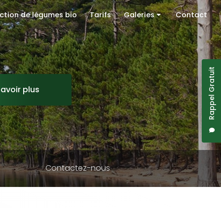
ction de légumes bio
Tarifs
Galeries
Contact
Camping
Gîte
Rappel Gratuit
Production de légumes bio
savoir plus
Contactez-nous