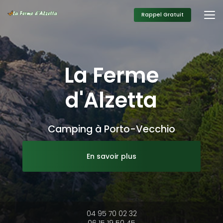
Aller
au
Rappel Gratuit
contenu
principal
La Ferme
d'Alzetta
Camping à Porto-Vecchio
En savoir plus
04 95 70 02 32