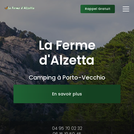
Aller
au
Rappel Gratuit
contenu
principal
La Ferme
d'Alzetta
Camping à Porto-Vecchio
En savoir plus
04 95 70 02 32